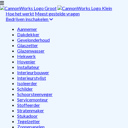
Hoe het werkt
Meest gestelde vragen
Bedrijven inschakelen
Aannemer
Dakdekker
Gevelonderhoud
Glaszetter
Glazenwasser
Hekwerk
Hovenier
Installateur
Interieurbouwer
Interieurstylist
Isoleerder
Schilder
Schoorsteenveger
Servicemonteur
Stoffeerder
Stratenmaker
Stukadoor
Tegelzetter
Zonnepanelen