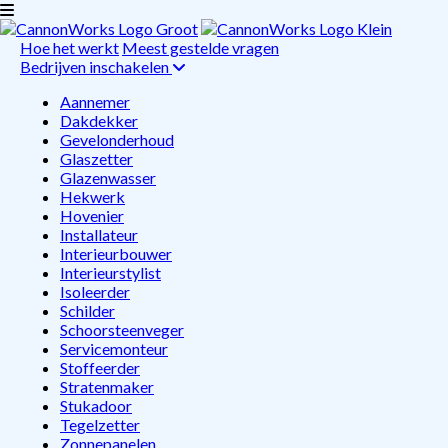
Hoe het werkt
Meest gestelde vragen
Bedrijven inschakelen
Aannemer
Dakdekker
Gevelonderhoud
Glaszetter
Glazenwasser
Hekwerk
Hovenier
Installateur
Interieurbouwer
Interieurstylist
Isoleerder
Schilder
Schoorsteenveger
Servicemonteur
Stoffeerder
Stratenmaker
Stukadoor
Tegelzetter
Zonnepanelen