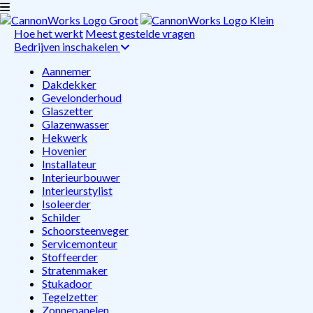
Hoe het werkt
Meest gestelde vragen
Bedrijven inschakelen
Aannemer
Dakdekker
Gevelonderhoud
Glaszetter
Glazenwasser
Hekwerk
Hovenier
Installateur
Interieurbouwer
Interieurstylist
Isoleerder
Schilder
Schoorsteenveger
Servicemonteur
Stoffeerder
Stratenmaker
Stukadoor
Tegelzetter
Zonnepanelen