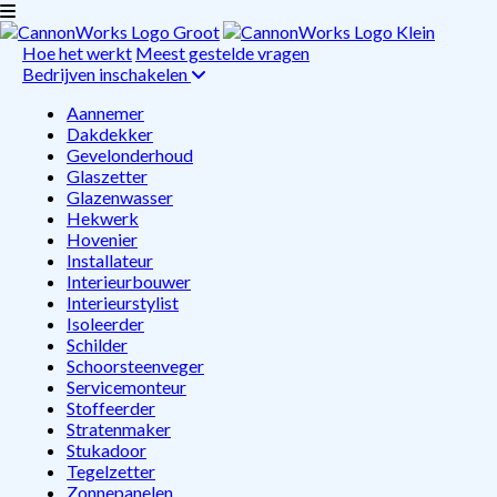
Hoe het werkt
Meest gestelde vragen
Bedrijven inschakelen
Aannemer
Dakdekker
Gevelonderhoud
Glaszetter
Glazenwasser
Hekwerk
Hovenier
Installateur
Interieurbouwer
Interieurstylist
Isoleerder
Schilder
Schoorsteenveger
Servicemonteur
Stoffeerder
Stratenmaker
Stukadoor
Tegelzetter
Zonnepanelen