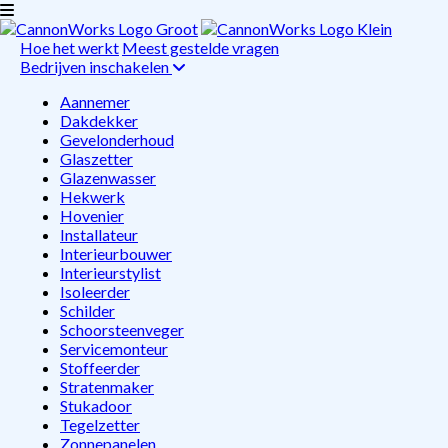
Hoe het werkt
Meest gestelde vragen
Bedrijven inschakelen
Aannemer
Dakdekker
Gevelonderhoud
Glaszetter
Glazenwasser
Hekwerk
Hovenier
Installateur
Interieurbouwer
Interieurstylist
Isoleerder
Schilder
Schoorsteenveger
Servicemonteur
Stoffeerder
Stratenmaker
Stukadoor
Tegelzetter
Zonnepanelen