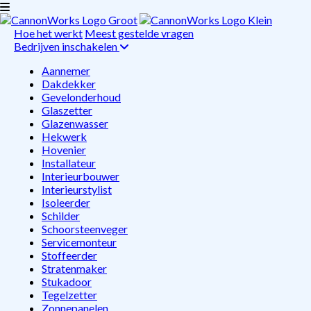
Hoe het werkt
Meest gestelde vragen
Bedrijven inschakelen
Aannemer
Dakdekker
Gevelonderhoud
Glaszetter
Glazenwasser
Hekwerk
Hovenier
Installateur
Interieurbouwer
Interieurstylist
Isoleerder
Schilder
Schoorsteenveger
Servicemonteur
Stoffeerder
Stratenmaker
Stukadoor
Tegelzetter
Zonnepanelen