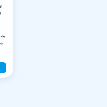
g
t
j de
dt