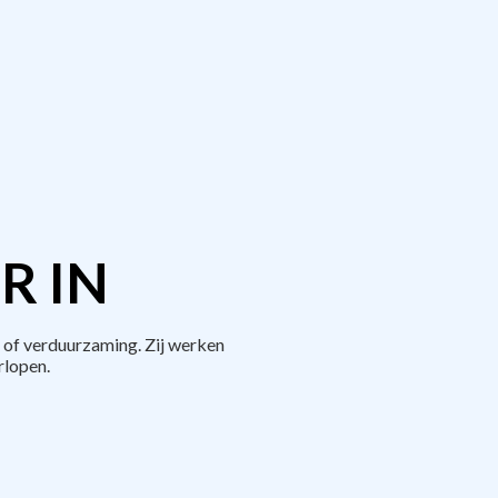
R IN
 of verduurzaming. Zij werken
rlopen.