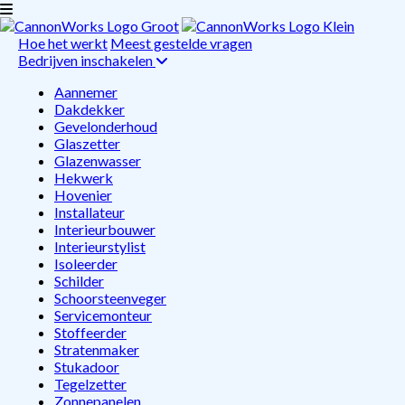
Hoe het werkt
Meest gestelde vragen
Bedrijven inschakelen
Aannemer
Dakdekker
Gevelonderhoud
Glaszetter
Glazenwasser
Hekwerk
Hovenier
Installateur
Interieurbouwer
Interieurstylist
Isoleerder
Schilder
Schoorsteenveger
Servicemonteur
Stoffeerder
Stratenmaker
Stukadoor
Tegelzetter
Zonnepanelen