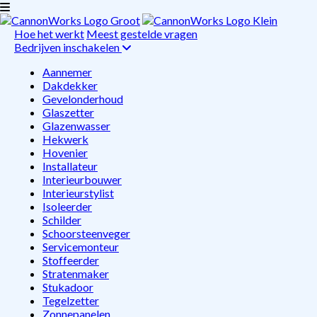
Hoe het werkt
Meest gestelde vragen
Bedrijven inschakelen
Aannemer
Dakdekker
Gevelonderhoud
Glaszetter
Glazenwasser
Hekwerk
Hovenier
Installateur
Interieurbouwer
Interieurstylist
Isoleerder
Schilder
Schoorsteenveger
Servicemonteur
Stoffeerder
Stratenmaker
Stukadoor
Tegelzetter
Zonnepanelen