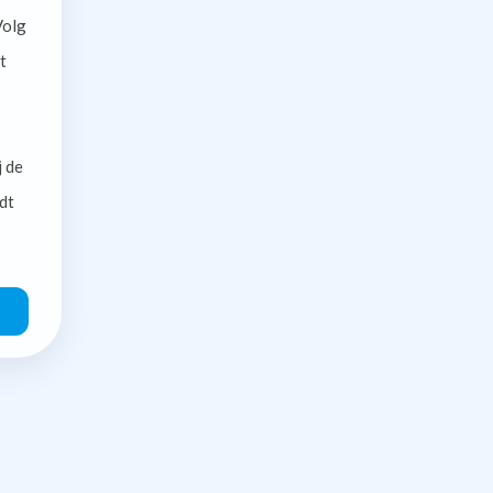
olg
t
j de
dt