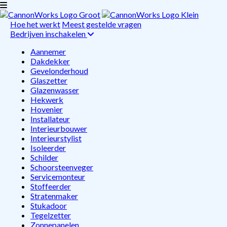
Hoe het werkt
Meest gestelde vragen
Bedrijven inschakelen
Aannemer
Dakdekker
Gevelonderhoud
Glaszetter
Glazenwasser
Hekwerk
Hovenier
Installateur
Interieurbouwer
Interieurstylist
Isoleerder
Schilder
Schoorsteenveger
Servicemonteur
Stoffeerder
Stratenmaker
Stukadoor
Tegelzetter
Zonnepanelen