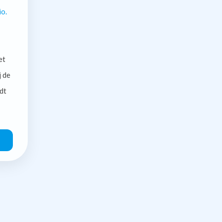
io.
et
j de
dt