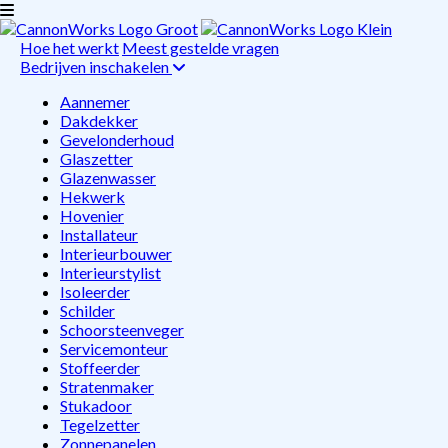
Hoe het werkt
Meest gestelde vragen
Bedrijven inschakelen
Aannemer
Dakdekker
Gevelonderhoud
Glaszetter
Glazenwasser
Hekwerk
Hovenier
Installateur
Interieurbouwer
Interieurstylist
Isoleerder
Schilder
Schoorsteenveger
Servicemonteur
Stoffeerder
Stratenmaker
Stukadoor
Tegelzetter
Zonnepanelen