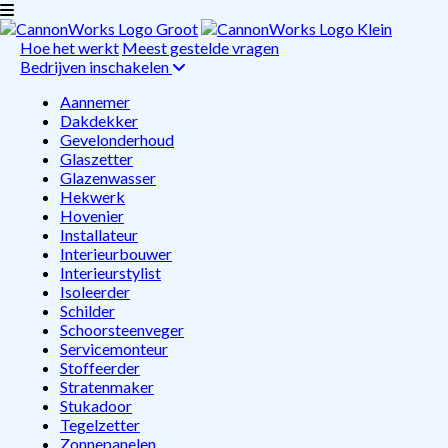
Hoe het werkt
Meest gestelde vragen
Bedrijven inschakelen
Aannemer
Dakdekker
Gevelonderhoud
Glaszetter
Glazenwasser
Hekwerk
Hovenier
Installateur
Interieurbouwer
Interieurstylist
Isoleerder
Schilder
Schoorsteenveger
Servicemonteur
Stoffeerder
Stratenmaker
Stukadoor
Tegelzetter
Zonnepanelen