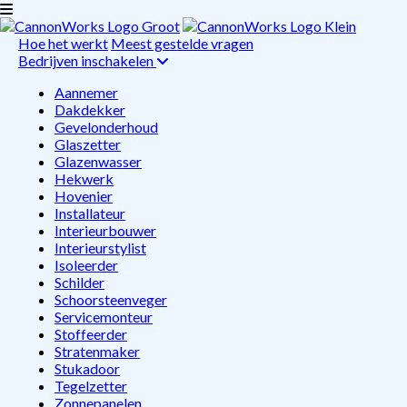
Hoe het werkt
Meest gestelde vragen
Bedrijven inschakelen
Aannemer
Dakdekker
Gevelonderhoud
Glaszetter
Glazenwasser
Hekwerk
Hovenier
Installateur
Interieurbouwer
Interieurstylist
Isoleerder
Schilder
Schoorsteenveger
Servicemonteur
Stoffeerder
Stratenmaker
Stukadoor
Tegelzetter
Zonnepanelen