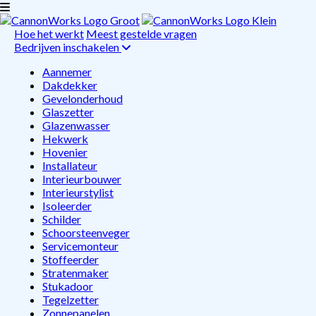
Hoe het werkt
Meest gestelde vragen
Bedrijven inschakelen
Aannemer
Dakdekker
Gevelonderhoud
Glaszetter
Glazenwasser
Hekwerk
Hovenier
Installateur
Interieurbouwer
Interieurstylist
Isoleerder
Schilder
Schoorsteenveger
Servicemonteur
Stoffeerder
Stratenmaker
Stukadoor
Tegelzetter
Zonnepanelen