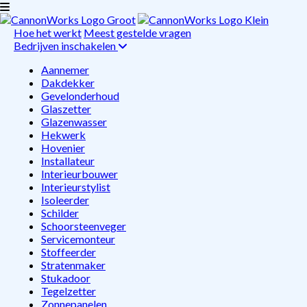
Hoe het werkt
Meest gestelde vragen
Bedrijven inschakelen
Aannemer
Dakdekker
Gevelonderhoud
Glaszetter
Glazenwasser
Hekwerk
Hovenier
Installateur
Interieurbouwer
Interieurstylist
Isoleerder
Schilder
Schoorsteenveger
Servicemonteur
Stoffeerder
Stratenmaker
Stukadoor
Tegelzetter
Zonnepanelen