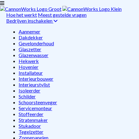
Hoe het werkt
Meest gestelde vragen
Bedrijven inschakelen
Aannemer
Dakdekker
Gevelonderhoud
Glaszetter
Glazenwasser
Hekwerk
Hovenier
Installateur
Interieurbouwer
Interieurstylist
Isoleerder
Schilder
Schoorsteenveger
Servicemonteur
Stoffeerder
Stratenmaker
Stukadoor
Tegelzetter
Zonnepanelen