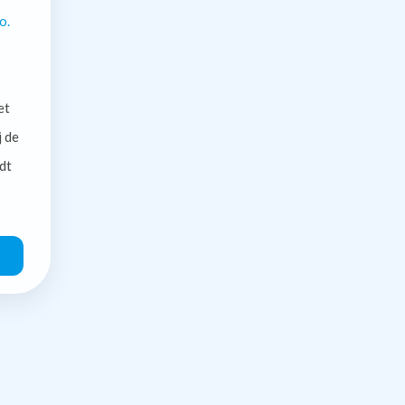
o.
et
j de
dt