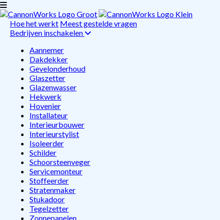
Hoe het werkt
Meest gestelde vragen
Bedrijven inschakelen
Aannemer
Dakdekker
Gevelonderhoud
Glaszetter
Glazenwasser
Hekwerk
Hovenier
Installateur
Interieurbouwer
Interieurstylist
Isoleerder
Schilder
Schoorsteenveger
Servicemonteur
Stoffeerder
Stratenmaker
Stukadoor
Tegelzetter
Zonnepanelen