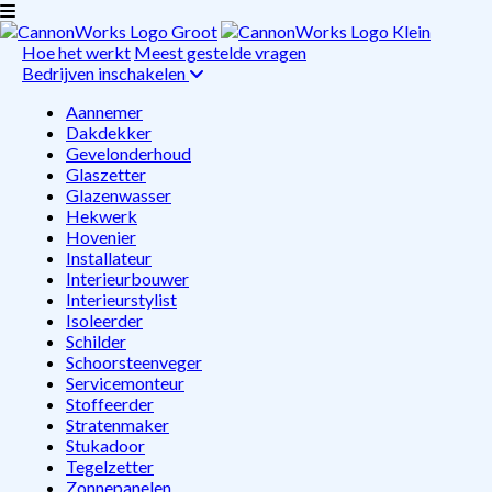
Hoe het werkt
Meest gestelde vragen
Bedrijven inschakelen
Aannemer
Dakdekker
Gevelonderhoud
Glaszetter
Glazenwasser
Hekwerk
Hovenier
Installateur
Interieurbouwer
Interieurstylist
Isoleerder
Schilder
Schoorsteenveger
Servicemonteur
Stoffeerder
Stratenmaker
Stukadoor
Tegelzetter
Zonnepanelen