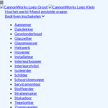
Hoe het werkt
Meest gestelde vragen
Bedrijven inschakelen
Aannemer
Dakdekker
Gevelonderhoud
Glaszetter
Glazenwasser
Hekwerk
Hovenier
Installateur
Interieurbouwer
Interieurstylist
Isoleerder
Schilder
Schoorsteenveger
Servicemonteur
Stoffeerder
Stratenmaker
Stukadoor
Tegelzetter
Zonnepanelen