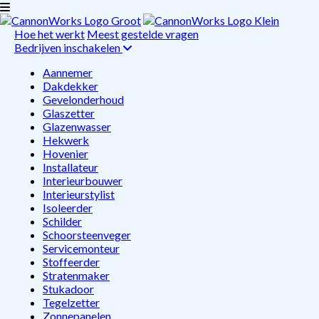
Hoe het werkt
Meest gestelde vragen
Bedrijven inschakelen
Aannemer
Dakdekker
Gevelonderhoud
Glaszetter
Glazenwasser
Hekwerk
Hovenier
Installateur
Interieurbouwer
Interieurstylist
Isoleerder
Schilder
Schoorsteenveger
Servicemonteur
Stoffeerder
Stratenmaker
Stukadoor
Tegelzetter
Zonnepanelen