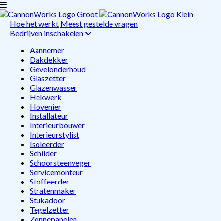
Hoe het werkt
Meest gestelde vragen
Bedrijven inschakelen
Aannemer
Dakdekker
Gevelonderhoud
Glaszetter
Glazenwasser
Hekwerk
Hovenier
Installateur
Interieurbouwer
Interieurstylist
Isoleerder
Schilder
Schoorsteenveger
Servicemonteur
Stoffeerder
Stratenmaker
Stukadoor
Tegelzetter
Zonnepanelen