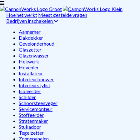
Hoe het werkt
Meest gestelde vragen
Bedrijven inschakelen
Aannemer
Dakdekker
Gevelonderhoud
Glaszetter
Glazenwasser
Hekwerk
Hovenier
Installateur
Interieurbouwer
Interieurstylist
Isoleerder
Schilder
Schoorsteenveger
Servicemonteur
Stoffeerder
Stratenmaker
Stukadoor
Tegelzetter
Zonnepanelen