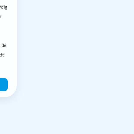
olg
t
j de
dt