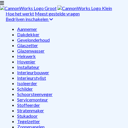
Hoe het werkt
Meest gestelde vragen
Bedrijven inschakelen
Aannemer
Dakdekker
Gevelonderhoud
Glaszetter
Glazenwasser
Hekwerk
Hovenier
Installateur
Interieurbouwer
Interieurstylist
Isoleerder
Schilder
Schoorsteenveger
Servicemonteur
Stoffeerder
Stratenmaker
Stukadoor
Tegelzetter
Zonnepanelen