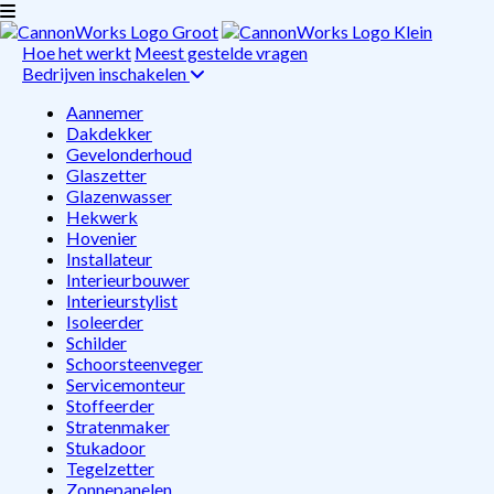
Hoe het werkt
Meest gestelde vragen
Bedrijven inschakelen
Aannemer
Dakdekker
Gevelonderhoud
Glaszetter
Glazenwasser
Hekwerk
Hovenier
Installateur
Interieurbouwer
Interieurstylist
Isoleerder
Schilder
Schoorsteenveger
Servicemonteur
Stoffeerder
Stratenmaker
Stukadoor
Tegelzetter
Zonnepanelen