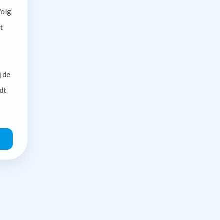
olg
t
j de
dt