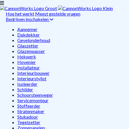
Hoe het werkt
Meest gestelde vragen
Bedrijven inschakelen
Aannemer
Dakdekker
Gevelonderhoud
Glaszetter
Glazenwasser
Hekwerk
Hovenier
Installateur
Interieurbouwer
Interieurstylist
Isoleerder
Schilder
Schoorsteenveger
Servicemonteur
Stoffeerder
Stratenmaker
Stukadoor
Tegelzetter
Zonnepanelen