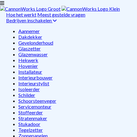
Hoe het werkt
Meest gestelde vragen
Bedrijven inschakelen
Aannemer
Dakdekker
Gevelonderhoud
Glaszetter
Glazenwasser
Hekwerk
Hovenier
Installateur
Interieurbouwer
Interieurstylist
Isoleerder
Schilder
Schoorsteenveger
Servicemonteur
Stoffeerder
Stratenmaker
Stukadoor
Tegelzetter
Zonnepanelen