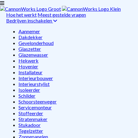
Hoe het werkt
Meest gestelde vragen
Bedrijven inschakelen
Aannemer
Dakdekker
Gevelonderhoud
Glaszetter
Glazenwasser
Hekwerk
Hovenier
Installateur
Interieurbouwer
Interieurstylist
Isoleerder
Schilder
Schoorsteenveger
Servicemonteur
Stoffeerder
Stratenmaker
Stukadoor
Tegelzetter
Zonnepanelen