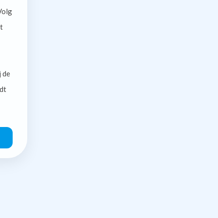
olg
t
j de
dt