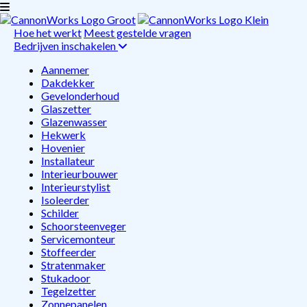
Hoe het werkt
Meest gestelde vragen
Bedrijven inschakelen
Aannemer
Dakdekker
Gevelonderhoud
Glaszetter
Glazenwasser
Hekwerk
Hovenier
Installateur
Interieurbouwer
Interieurstylist
Isoleerder
Schilder
Schoorsteenveger
Servicemonteur
Stoffeerder
Stratenmaker
Stukadoor
Tegelzetter
Zonnepanelen