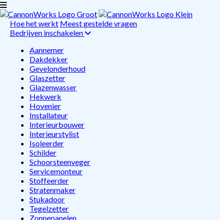
Hoe het werkt
Meest gestelde vragen
Bedrijven inschakelen
Aannemer
Dakdekker
Gevelonderhoud
Glaszetter
Glazenwasser
Hekwerk
Hovenier
Installateur
Interieurbouwer
Interieurstylist
Isoleerder
Schilder
Schoorsteenveger
Servicemonteur
Stoffeerder
Stratenmaker
Stukadoor
Tegelzetter
Zonnepanelen