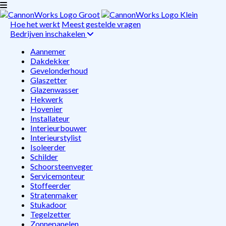
Hoe het werkt
Meest gestelde vragen
Bedrijven inschakelen
Aannemer
Dakdekker
Gevelonderhoud
Glaszetter
Glazenwasser
Hekwerk
Hovenier
Installateur
Interieurbouwer
Interieurstylist
Isoleerder
Schilder
Schoorsteenveger
Servicemonteur
Stoffeerder
Stratenmaker
Stukadoor
Tegelzetter
Zonnepanelen