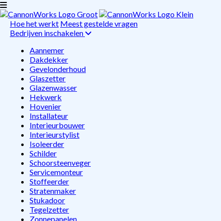
Hoe het werkt
Meest gestelde vragen
Bedrijven inschakelen
Aannemer
Dakdekker
Gevelonderhoud
Glaszetter
Glazenwasser
Hekwerk
Hovenier
Installateur
Interieurbouwer
Interieurstylist
Isoleerder
Schilder
Schoorsteenveger
Servicemonteur
Stoffeerder
Stratenmaker
Stukadoor
Tegelzetter
Zonnepanelen