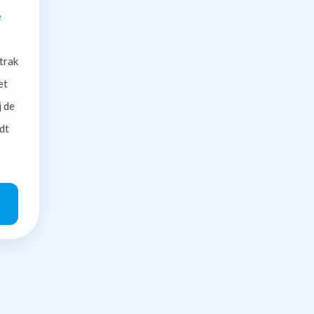
e
trak
et
j de
dt