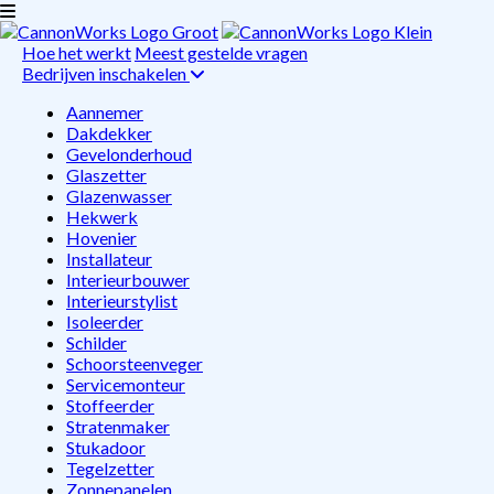
Hoe het werkt
Meest gestelde vragen
Bedrijven inschakelen
Aannemer
Dakdekker
Gevelonderhoud
Glaszetter
Glazenwasser
Hekwerk
Hovenier
Installateur
Interieurbouwer
Interieurstylist
Isoleerder
Schilder
Schoorsteenveger
Servicemonteur
Stoffeerder
Stratenmaker
Stukadoor
Tegelzetter
Zonnepanelen