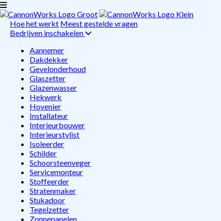
Hoe het werkt
Meest gestelde vragen
Bedrijven inschakelen
Aannemer
Dakdekker
Gevelonderhoud
Glaszetter
Glazenwasser
Hekwerk
Hovenier
Installateur
Interieurbouwer
Interieurstylist
Isoleerder
Schilder
Schoorsteenveger
Servicemonteur
Stoffeerder
Stratenmaker
Stukadoor
Tegelzetter
Zonnepanelen