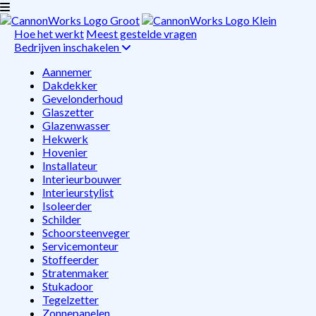
Hoe het werkt
Meest gestelde vragen
Bedrijven inschakelen
Aannemer
Dakdekker
Gevelonderhoud
Glaszetter
Glazenwasser
Hekwerk
Hovenier
Installateur
Interieurbouwer
Interieurstylist
Isoleerder
Schilder
Schoorsteenveger
Servicemonteur
Stoffeerder
Stratenmaker
Stukadoor
Tegelzetter
Zonnepanelen