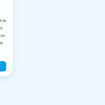
trak
et
j de
dt
O