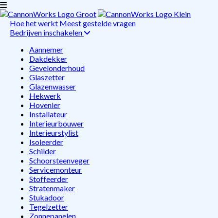
Hoe het werkt
Meest gestelde vragen
Bedrijven inschakelen
Aannemer
Dakdekker
Gevelonderhoud
Glaszetter
Glazenwasser
Hekwerk
Hovenier
Installateur
Interieurbouwer
Interieurstylist
Isoleerder
Schilder
Schoorsteenveger
Servicemonteur
Stoffeerder
Stratenmaker
Stukadoor
Tegelzetter
Zonnepanelen