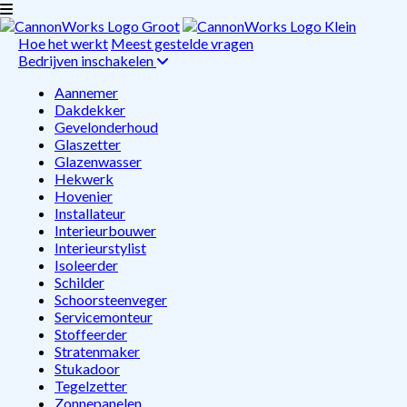
Hoe het werkt
Meest gestelde vragen
Bedrijven inschakelen
Aannemer
Dakdekker
Gevelonderhoud
Glaszetter
Glazenwasser
Hekwerk
Hovenier
Installateur
Interieurbouwer
Interieurstylist
Isoleerder
Schilder
Schoorsteenveger
Servicemonteur
Stoffeerder
Stratenmaker
Stukadoor
Tegelzetter
Zonnepanelen