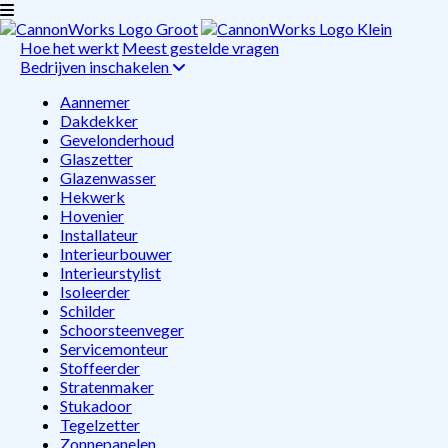
Hoe het werkt
Meest gestelde vragen
Bedrijven inschakelen
Aannemer
Dakdekker
Gevelonderhoud
Glaszetter
Glazenwasser
Hekwerk
Hovenier
Installateur
Interieurbouwer
Interieurstylist
Isoleerder
Schilder
Schoorsteenveger
Servicemonteur
Stoffeerder
Stratenmaker
Stukadoor
Tegelzetter
Zonnepanelen