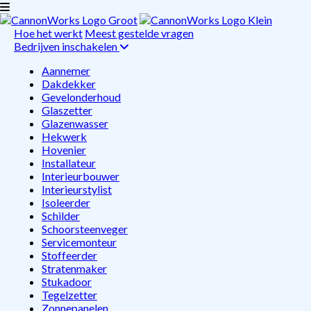
Hoe het werkt
Meest gestelde vragen
Bedrijven inschakelen
Aannemer
Dakdekker
Gevelonderhoud
Glaszetter
Glazenwasser
Hekwerk
Hovenier
Installateur
Interieurbouwer
Interieurstylist
Isoleerder
Schilder
Schoorsteenveger
Servicemonteur
Stoffeerder
Stratenmaker
Stukadoor
Tegelzetter
Zonnepanelen