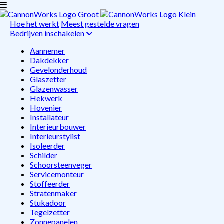
Hoe het werkt
Meest gestelde vragen
Bedrijven inschakelen
Aannemer
Dakdekker
Gevelonderhoud
Glaszetter
Glazenwasser
Hekwerk
Hovenier
Installateur
Interieurbouwer
Interieurstylist
Isoleerder
Schilder
Schoorsteenveger
Servicemonteur
Stoffeerder
Stratenmaker
Stukadoor
Tegelzetter
Zonnepanelen