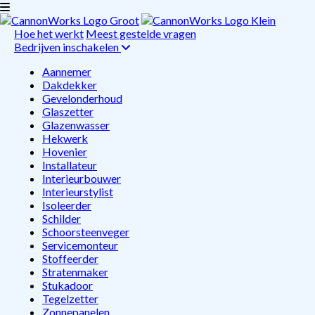
Hoe het werkt
Meest gestelde vragen
Bedrijven inschakelen
Aannemer
Dakdekker
Gevelonderhoud
Glaszetter
Glazenwasser
Hekwerk
Hovenier
Installateur
Interieurbouwer
Interieurstylist
Isoleerder
Schilder
Schoorsteenveger
Servicemonteur
Stoffeerder
Stratenmaker
Stukadoor
Tegelzetter
Zonnepanelen