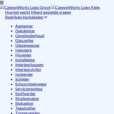
Hoe het werkt
Meest gestelde vragen
Bedrijven inschakelen
Aannemer
Dakdekker
Gevelonderhoud
Glaszetter
Glazenwasser
Hekwerk
Hovenier
Installateur
Interieurbouwer
Interieurstylist
Isoleerder
Schilder
Schoorsteenveger
Servicemonteur
Stoffeerder
Stratenmaker
Stukadoor
Tegelzetter
Zonnepanelen