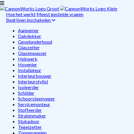
Hoe het werkt
Meest gestelde vragen
Bedrijven inschakelen
Aannemer
Dakdekker
Gevelonderhoud
Glaszetter
Glazenwasser
Hekwerk
Hovenier
Installateur
Interieurbouwer
Interieurstylist
Isoleerder
Schilder
Schoorsteenveger
Servicemonteur
Stoffeerder
Stratenmaker
Stukadoor
Tegelzetter
Zonnepanelen