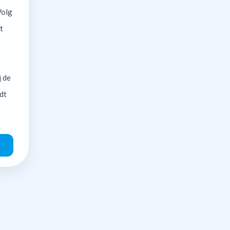
olg
t
j de
dt