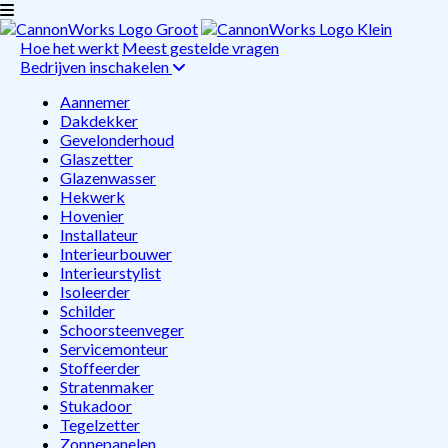
Hoe het werkt
Meest gestelde vragen
Bedrijven inschakelen
Aannemer
Dakdekker
Gevelonderhoud
Glaszetter
Glazenwasser
Hekwerk
Hovenier
Installateur
Interieurbouwer
Interieurstylist
Isoleerder
Schilder
Schoorsteenveger
Servicemonteur
Stoffeerder
Stratenmaker
Stukadoor
Tegelzetter
Zonnepanelen