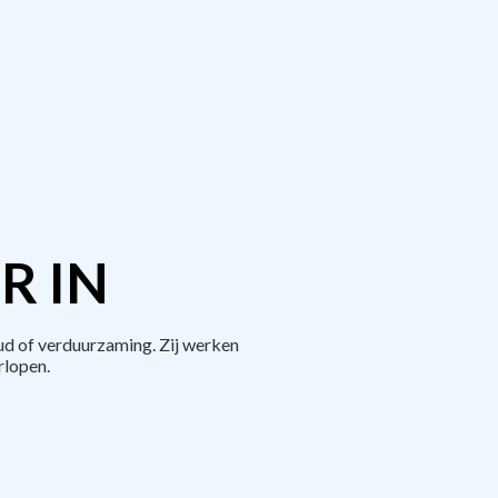
R IN
ud of verduurzaming. Zij werken
rlopen.