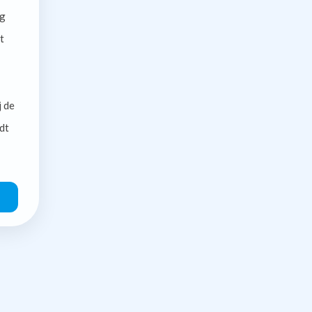
g
t
j de
dt