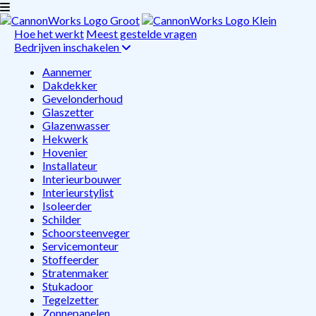
Hoe het werkt
Meest gestelde vragen
Bedrijven inschakelen
Aannemer
Dakdekker
Gevelonderhoud
Glaszetter
Glazenwasser
Hekwerk
Hovenier
Installateur
Interieurbouwer
Interieurstylist
Isoleerder
Schilder
Schoorsteenveger
Servicemonteur
Stoffeerder
Stratenmaker
Stukadoor
Tegelzetter
Zonnepanelen