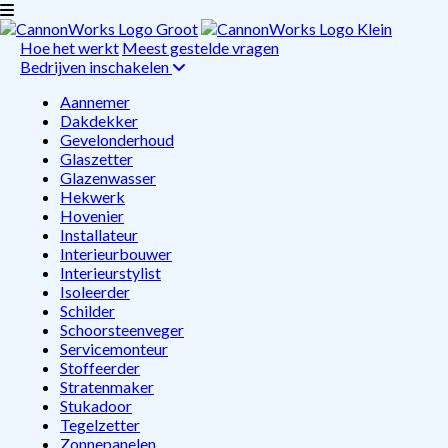
Hoe het werkt
Meest gestelde vragen
Bedrijven inschakelen
Aannemer
Dakdekker
Gevelonderhoud
Glaszetter
Glazenwasser
Hekwerk
Hovenier
Installateur
Interieurbouwer
Interieurstylist
Isoleerder
Schilder
Schoorsteenveger
Servicemonteur
Stoffeerder
Stratenmaker
Stukadoor
Tegelzetter
Zonnepanelen