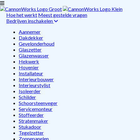
Hoe het werkt
Meest gestelde vragen
Bedrijven inschakelen
Aannemer
Dakdekker
Gevelonderhoud
Glaszetter
Glazenwasser
Hekwerk
Hovenier
Installateur
Interieurbouwer
Interieurstylist
Isoleerder
Schilder
Schoorsteenveger
Servicemonteur
Stoffeerder
Stratenmaker
Stukadoor
Tegelzetter
Zonnepanelen