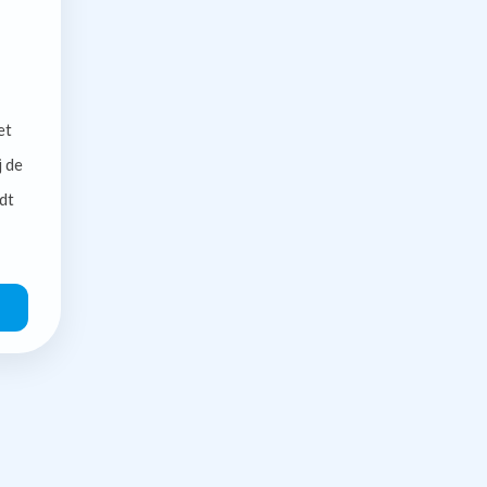
et
j de
dt