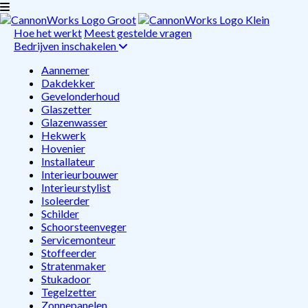
Hoe het werkt
Meest gestelde vragen
Bedrijven inschakelen
Aannemer
Dakdekker
Gevelonderhoud
Glaszetter
Glazenwasser
Hekwerk
Hovenier
Installateur
Interieurbouwer
Interieurstylist
Isoleerder
Schilder
Schoorsteenveger
Servicemonteur
Stoffeerder
Stratenmaker
Stukadoor
Tegelzetter
Zonnepanelen