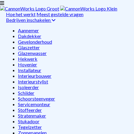
Hoe het werkt
Meest gestelde vragen
Bedrijven inschakelen
Aannemer
Dakdekker
Gevelonderhoud
Glaszetter
Glazenwasser
Hekwerk
Hovenier
Installateur
Interieurbouwer
Interieurstylist
Isoleerder
Schilder
Schoorsteenveger
Servicemonteur
Stoffeerder
Stratenmaker
Stukadoor
Tegelzetter
Zonnepanelen