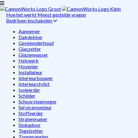
Hoe het werkt
Meest gestelde vragen
Bedrijven inschakelen
Aannemer
Dakdekker
Gevelonderhoud
Glaszetter
Glazenwasser
Hekwerk
Hovenier
Installateur
Interieurbouwer
Interieurstylist
Isoleerder
Schilder
Schoorsteenveger
Servicemonteur
Stoffeerder
Stratenmaker
Stukadoor
Tegelzetter
Zonnepanelen