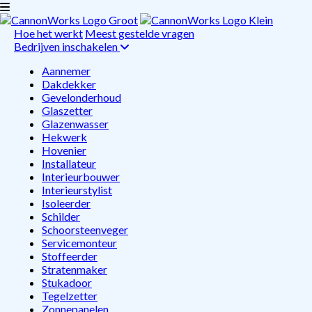
Hoe het werkt
Meest gestelde vragen
Bedrijven inschakelen
Aannemer
Dakdekker
Gevelonderhoud
Glaszetter
Glazenwasser
Hekwerk
Hovenier
Installateur
Interieurbouwer
Interieurstylist
Isoleerder
Schilder
Schoorsteenveger
Servicemonteur
Stoffeerder
Stratenmaker
Stukadoor
Tegelzetter
Zonnepanelen