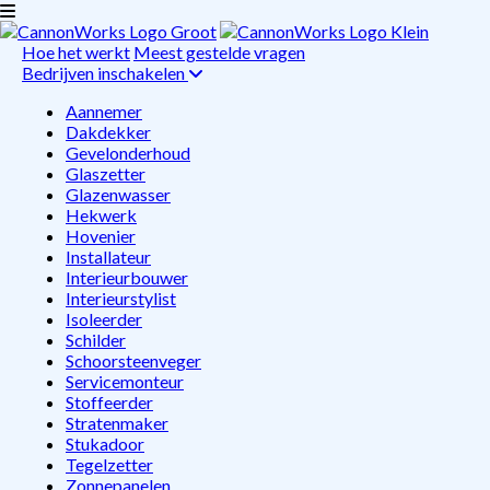
Hoe het werkt
Meest gestelde vragen
Bedrijven inschakelen
Aannemer
Dakdekker
Gevelonderhoud
Glaszetter
Glazenwasser
Hekwerk
Hovenier
Installateur
Interieurbouwer
Interieurstylist
Isoleerder
Schilder
Schoorsteenveger
Servicemonteur
Stoffeerder
Stratenmaker
Stukadoor
Tegelzetter
Zonnepanelen